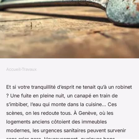
Accueil
›
Travaux
TRAVAUX
Services de plomberie à
Et si votre tranquillité d’esprit ne tenait qu’à un robinet
? Une fuite en pleine nuit, un canapé en train de
Genève : solutions d’urgence
s’imbiber, l’eau qui monte dans la cuisine… Ces
efficaces
scènes, on les redoute tous. À Genève, où les
logements anciens côtoient des immeubles
Victor
•
19/05/2026 09:18
•
9 min de lecture
modernes, les urgences sanitaires peuvent survenir