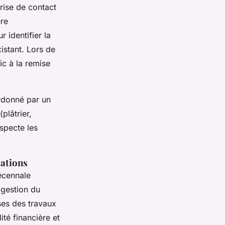
rise de contact
ère
r identifier la
istant. Lors de
ic à la remise
ordonné par un
plâtrier,
especte les
sations
écennale
 gestion du
ses des travaux
ité financière et