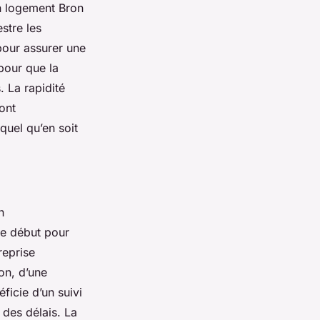
n logement Bron
stre les
pour assurer une
pour que la
. La rapidité
sont
uel qu’en soit
n
le début pour
reprise
on, d’une
ficie d’un suivi
 des délais. La