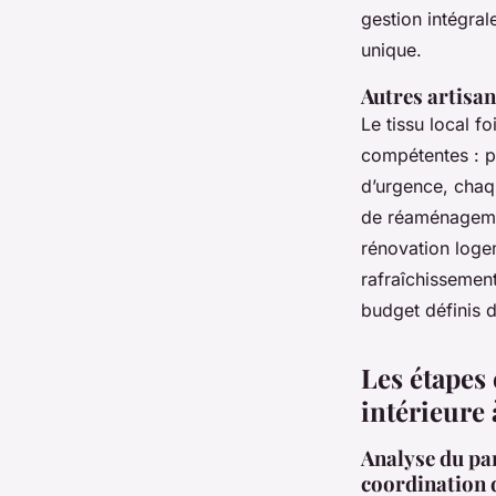
gestion intégral
unique.
Autres artisan
Le tissu local f
compétentes : p
d’urgence, chaq
de réaménagemen
rénovation loge
rafraîchissement
budget définis d
Les étapes 
intérieure
Analyse du par
coordination d