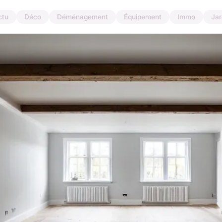
ctu
Déco
Déménagement
Équipement
Immo
Jar