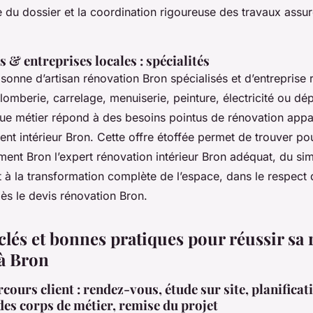
e du dossier et la coordination rigoureuse des travaux assur
s & entreprises locales : spécialités
oisonne d’artisan rénovation Bron spécialisés et d’entreprise
lomberie, carrelage, menuiserie, peinture, électricité ou d
ue métier répond à des besoins pointus de rénovation appa
t intérieur Bron. Cette offre étoffée permet de trouver pou
ment Bron l’expert rénovation intérieur Bron adéquat, du si
 à la transformation complète de l’espace, dans le respect 
ès le devis rénovation Bron.
clés et bonnes pratiques pour réussir sa
 à Bron
cours client : rendez-vous, étude sur site, planificat
es corps de métier, remise du projet