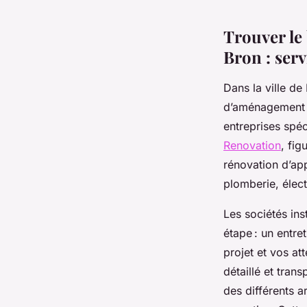
Louise
•
26 juin 2025
•
6 min de lecture
Trouver le
Bron : serv
Dans la ville d
d’aménagement in
entreprises spéc
Renovation
, fig
rénovation d’app
plomberie, élect
Les sociétés in
étape : un entre
projet et vos at
détaillé et tran
des différents a