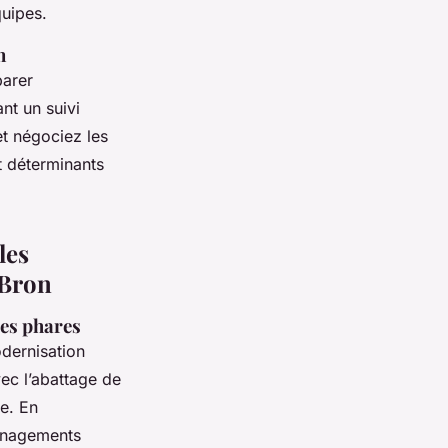
quipes.
n
parer
nt un suivi
et négociez les
nt déterminants
les
 Bron
ces phares
odernisation
ec l’abattage de
ne. En
énagements