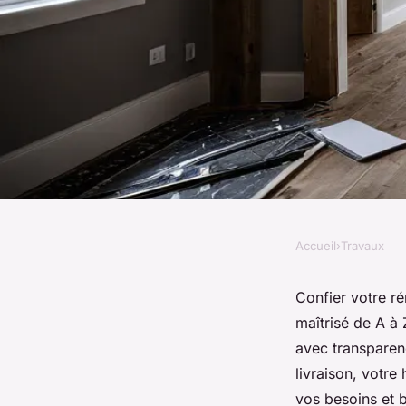
Accueil
›
Travaux
TRAVAUX
Rénovation intérieur
Confier votre ré
maîtrisé de A à
projet entre de bon
avec transparenc
livraison, votre
vos besoins et 