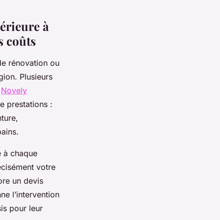
érieure à
s coûts
de rénovation ou
gion. Plusieurs
t
Novely
e prestations :
ture,
bains.
é à chaque
récisément votre
bore un devis
ne l’intervention
is pour leur