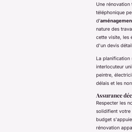
Une rénovation 
téléphonique per
d’
aménagement 
nature des trav
cette visite, le
d'un devis détai
La planification
interlocuteur uni
peintre, électri
délais et les no
Assurance déce
Respecter les n
solidifient votr
budget s'appuie 
rénovation appar