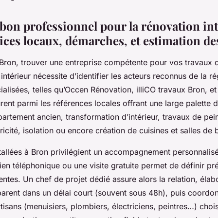
 bon professionnel pour la rénovation int
ices locaux, démarches, et estimation de
e Bron, trouver une entreprise compétente pour vos travaux 
térieur nécessite d’identifier les acteurs reconnus de la ré
ialisées, telles qu’Occen Rénovation, illiCO travaux Bron, e
urent parmi les références locales offrant une large palette d
artement ancien, transformation d’intérieur, travaux de pein
ricité, isolation ou encore création de cuisines et salles de 
stallées à Bron privilégient un accompagnement personnalis
tien téléphonique ou une visite gratuite permet de définir p
tentes. Un chef de projet dédié assure alors la relation, éla
sparent dans un délai court (souvent sous 48h), puis coordon
rtisans (menuisiers, plombiers, électriciens, peintres…) chois