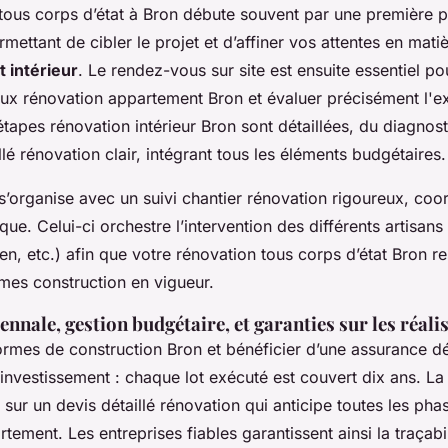
tous corps d’état à Bron débute souvent par une première p
mettant de cibler le projet et d’affiner vos attentes en mati
intérieur
. Le rendez-vous sur site est ensuite essentiel pou
aux rénovation appartement Bron et évaluer précisément l'ex
s étapes rénovation intérieur Bron sont détaillées, du diagnost
llé rénovation clair, intégrant tous les éléments budgétaires.
 s’organise avec un suivi chantier rénovation rigoureux, co
que. Celui-ci orchestre l’intervention des différents artisans (
cien, etc.) afin que votre rénovation tous corps d’état Bron r
rmes construction en vigueur.
nnale, gestion budgétaire, et garanties sur les réali
ormes de construction Bron et bénéficier d’une assurance d
e investissement : chaque lot exécuté est couvert dix ans. La
sur un devis détaillé rénovation qui anticipe toutes les pha
tement. Les entreprises fiables garantissent ainsi la traçabil