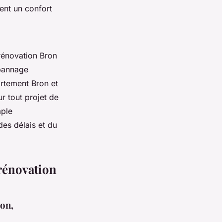
ent un confort
 rénovation Bron
épannage
rtement Bron et
r tout projet de
mple
des délais et du
 rénovation
ion,