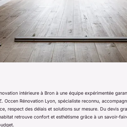
 à bron : votre
novation intérieure à Bron à une équipe expérimentée garant
 Z. Occen Rénovation Lyon, spécialiste reconnu, accompag
nes mains
e, respect des délais et solutions sur mesure. Du devis grat
 habitat retrouve confort et esthétisme grâce à un savoir-fai
budget.