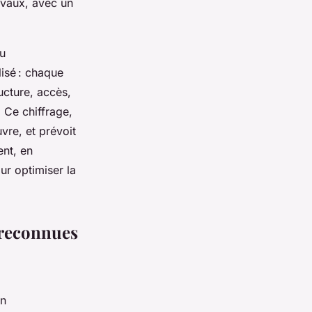
ravaux, avec un
ou
isé : chaque
ucture, accès,
. Ce chiffrage,
vre, et prévoit
ent, en
ur optimiser la
 reconnues
on