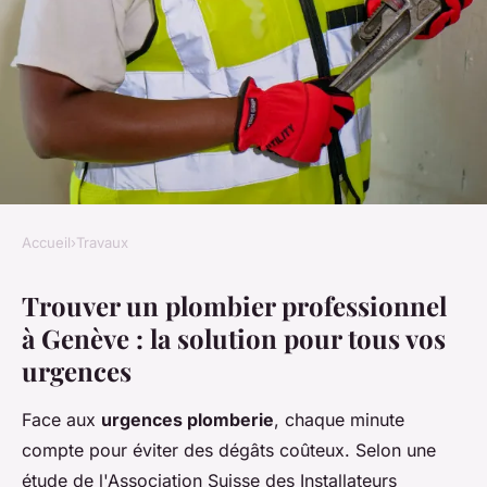
Accueil
›
Travaux
TRAVAUX
Trouver un plombier professionnel
Plombier à Genève :
à Genève : la solution pour tous vos
dépannage rapide pour tous
urgences
vos besoins
Face aux
urgences plomberie
, chaque minute
Auberte
•
08/05/2026 19:41
•
7 min de lecture
compte pour éviter des dégâts coûteux. Selon une
étude de l'Association Suisse des Installateurs