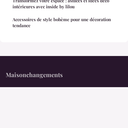
Transformez votre espace : astuces et idées déco
intérieures avec inside by lilou
Accessoires de style bohème pour une décoration
tendance
Maisonchangements
Bâtissez enfin un intérieur à votre image.
Accueil
Mentions légales
Contact
© 2026 Maisonchangements. Tous droits réservés.