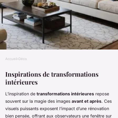
Accueil
›
Déco
DÉCO
Inspirations de transformations
Transformation avant et après
intérieures
: repenser entièrement sa
décoration intérieure
L’inspiration de
transformations intérieures
repose
souvent sur la magie des images
avant et après
. Ces
Alice
•
13 décembre 2024
•
3 min de lecture
visuels puissants exposent l’impact d’une rénovation
bien pensée, offrant aux observateurs une fenêtre sur