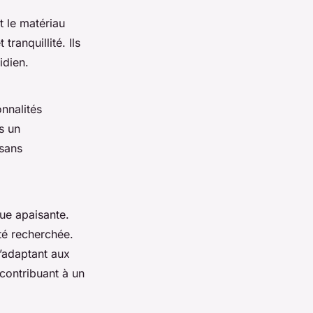
t le matériau
tranquillité. Ils
idien.
nnalités
s un
 sans
que apaisante.
ité recherchée.
s’adaptant aux
contribuant à un