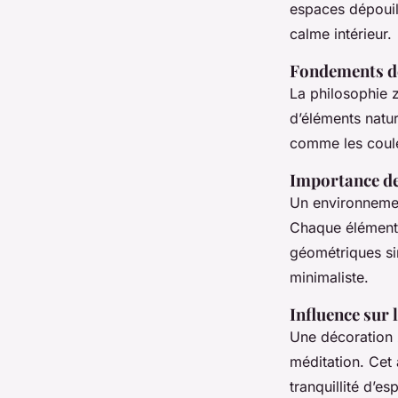
Alice
•
13 décembre 2024
•
10 min de lecture
espaces dépouill
calme intérieur.
Fondements de
La philosophie z
d’éléments natur
comme les couleu
Importance de
Un environnement 
Chaque élément 
géométriques si
minimaliste.
Influence sur 
Une décoration z
méditation. Cet
tranquillité d’es