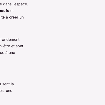
e dans l’espace.
poufs
et
ité à créer un
ofondément
n-être et sont
bue à une
isent la
es, une