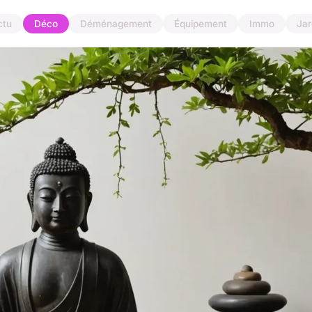
ctu
Déco
Déménagement
Équipement
Immo
Jar