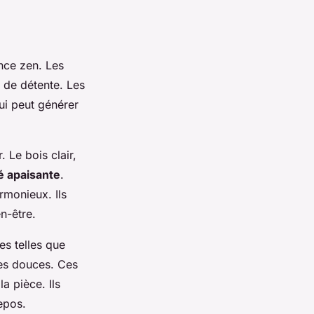
nce zen. Les
e de détente. Les
ui peut générer
 Le bois clair,
té apaisante
.
rmonieux. Ils
n-être.
es telles que
mes douces. Ces
a pièce. Ils
repos.