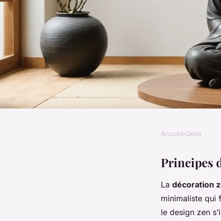
Accueil
›
Déco
DÉCO
Acheter des meuble
Principes 
La
décoration 
décoration zen : gui
minimaliste qui
le design zen s’