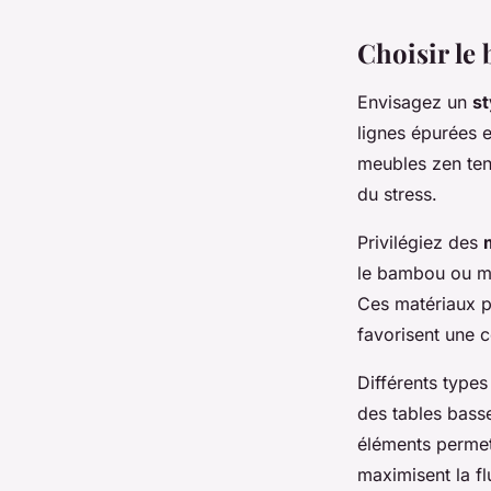
Choisir le 
Envisagez un
st
lignes épurées e
meubles zen ten
du stress.
Privilégiez des
le bambou ou mê
Ces matériaux p
favorisent une 
Différents type
des tables bass
éléments permet
maximisent la fl