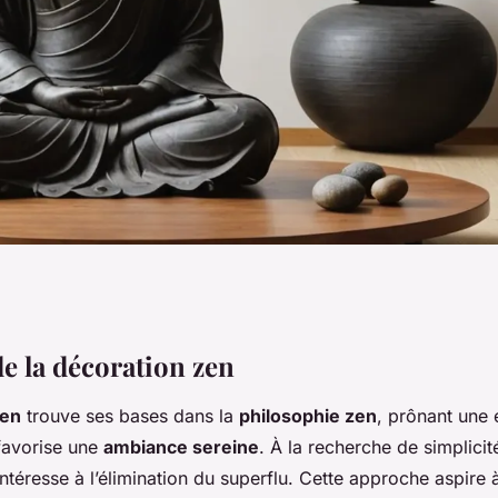
s pour une
de la décoration zen
zen
trouve ses bases dans la
philosophie zen
, prônant une 
de pratique
 favorise une
ambiance sereine
. À la recherche de simplicit
intéresse à l’élimination du superflu. Cette approche aspire 