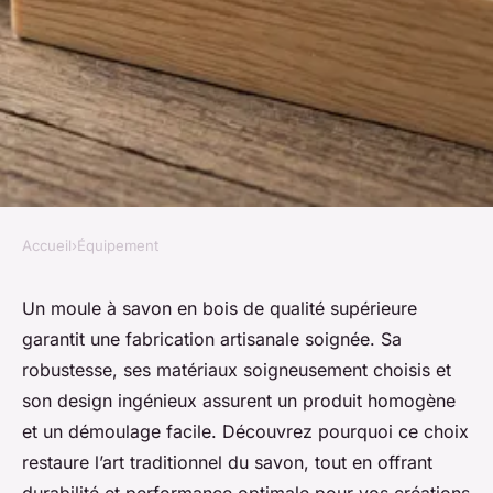
Accueil
›
Équipement
ÉQUIPEMENT
Les secrets d'un moule à savon
Un moule à savon en bois de qualité supérieure
garantit une fabrication artisanale soignée. Sa
bois de qualité supérieure
robustesse, ses matériaux soigneusement choisis et
son design ingénieux assurent un produit homogène
Julien
•
3 septembre 2025
•
3 min de lecture
et un démoulage facile. Découvrez pourquoi ce choix
restaure l’art traditionnel du savon, tout en offrant